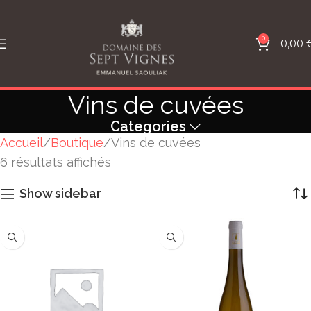
0
0,00
Vins de cuvées
Categories
Accueil
Boutique
Vins de cuvées
6 résultats affichés
Show sidebar