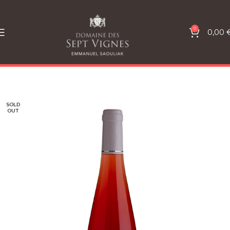
0
0,00
SOLD
OUT